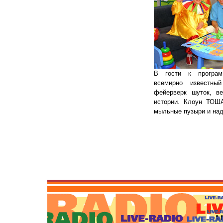
В гости к програм
всемирно известн
фейерверк шуток, в
истории. Клоун ТОША
мыльные пузыри и над